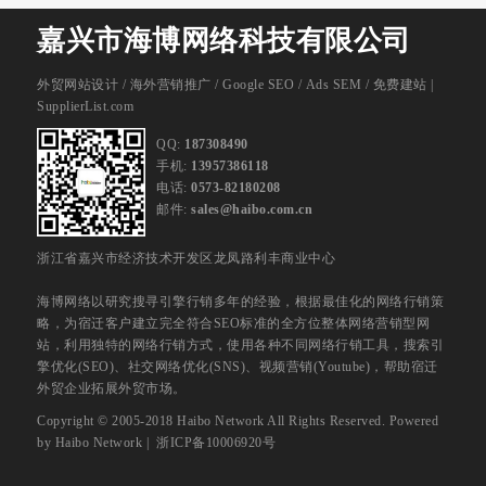
嘉兴市海博网络科技有限公司
外贸网站设计
/
海外营销推广
/
Google SEO
/
Ads SEM
/
免费建站 |
SupplierList.com
QQ:
187308490
手机:
13957386118
电话:
0573-82180208
邮件:
sales@haibo.com.cn
浙江省嘉兴市经济技术开发区龙凤路利丰商业中心
海博网络以研究搜寻引擎行销多年的经验，根据最佳化的网络行销策
略，为宿迁客户建立完全符合SEO标准的全方位整体网络营销型网
站，利用独特的网络行销方式，使用各种不同网络行销工具，搜索引
擎优化(SEO)、社交网络优化(SNS)、视频营销(Youtube)，帮助宿迁
外贸企业拓展外贸市场。
Copyright © 2005-2018 Haibo Network All Rights Reserved. Powered
by
Haibo Network
|
浙ICP备10006920号