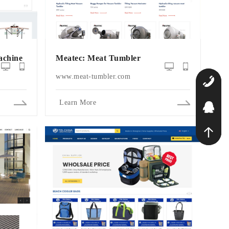
chine
Meatec: Meat Tumbler
www.meat-tumbler.com
1
Learn More
Q