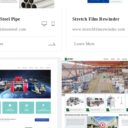
 Steel Pipe
Stretch Film Rewinder
nlesssteel.com
www.stretchfilmrewinder.com
re
Learn More