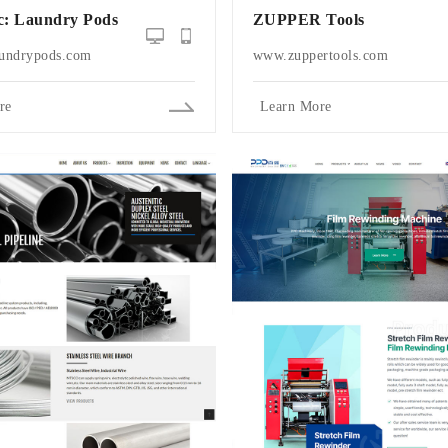
c: Laundry Pods
ZUPPER Tools
undrypods.com
www.zuppertools.com
re
Learn More